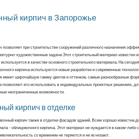
ный кирпич в Запорожье
 позволяет при строительстве сооружений различного назначения эффе
тектурно-художественные задачи.Этот строительный материал известен и
 используется в качестве основного строительного материала. На сегодн
вочного кирпича используются новые разработки и современные технолог
я имеет широчайшую гамму цветов и оттенков, самые разнообразные форм
а позволяют его использовать в индивидуальных проектных решениях, для
мные неограниченные возможности.
ый кирпич в отделке
вочный кирпич также в отделке фасадов зданий. Всем хорошо известна д
ала - облицовочного кирпича. Этот материал не нуждается в каком-либо 
привлекательность со временем не теряются и не исчезают.