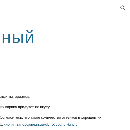
ion
чный
ч
ьных материалов.
пич кирпич придутся по вкусу.
 Согласитесь, что такое количество оттенков в хорошем их
ых.
кирпич.запорожье.in.ua/oblicovocnyj-kirpic