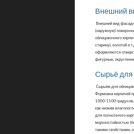
Внешний в
Внешний вид фасадно
(наружную) поверхнос
облицовочного кирпи
старину), колотой и
оформляются отверс
фигурные, округленны
Сырьё для
Сырьём для облицово
Формовка кирпичей п
1000-1100 градусов,
как низким влагопог
для полнотелого кирп
морозостойкостью (б
такими свойствами, 