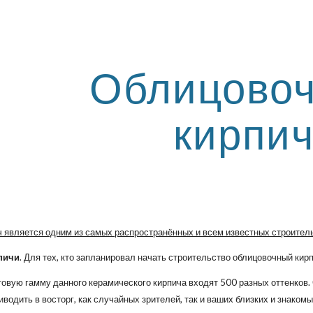
ip to main content
Skip to navigat
Облицово
кирпи
 является одним из самых распространённых и всем известных строител
пичи
. Для тех, кто запланировал начать строительство облицовочный кир
етовую гамму данного керамического кирпича входят 500 разных оттенков.
иводить в восторг, как случайных зрителей, так и ваших близких и знаком