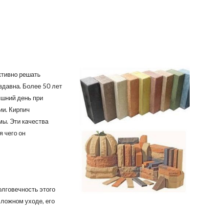
ктивно решать
здавна. Более 50 лет
яшний день при
ии. Кирпич
ы. Эти качества
 чего он
олговечность этого
сложном уходе, его