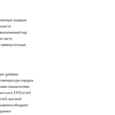
ственную лицевую
рхности
(выполненной под
ые часто
 прямоугольные,
дят добавки.
 температуре порядка
акими показателями
ностью в 1950 кг/м3
кг/м3, высокой
 кирпичи обладают
храняют