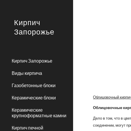
Sk
Кирпич
Запорожье
Кирпич Запорожье
Виды кирпича
Газобетонные блоки
Керамические блоки
Облицовочный кирпич
Облицовочные кир
Керамические
крупноформатные камни
Дело в том, что в цв
соединении, могут пр
Кирпич печной