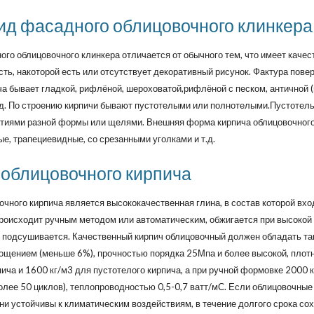
ид фасадного облицовочного клинкера
го облицовочного клинкера отличается от обычного тем, что имеет каче
ть, накоторой есть или отсутствует декоративный рисунок. Фактура пове
ча бывает гладкой, рифлёной, шероховатой,рифлёной с песком, античной 
 т.д. По строению кирпичи бывают пустотелыми или полнотелыми.Пустотел
тиями разной формы или щелями. Внешняя форма кирпича облицовочного
е, трапециевидные, со срезанными уголками и т.д.
 облицовочного кирпича
чного кирпича является высококачественная глина, в состав которой вхо
роисходит ручным методом или автоматическим, обжигается при высокой
 подсушивается. Качественный кирпич облицовочный должен обладать т
лощением (меньше 6%), прочностью порядка 25Мпа и более высокой, плот
ича и 1600 кг/м3 для пустотелого кирпича, а при ручной формовке 2000 
олее 50 циклов), теплопроводностью 0,5-0,7 ватт/мС. Если облицовочные
они устойчивы к климатическим воздействиям, в течение долгого срока со