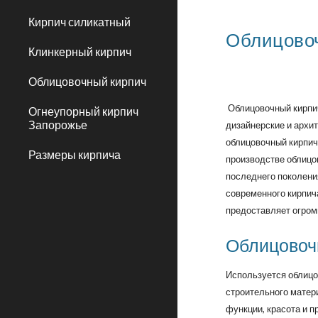
Кирпич силикатный
Облицовоч
Клинкерный кирпич
Облицовочный кирпич
Облицовочный кирпич
Огнеупорный кирпич
Запорожье
дизайнерские и архи
облицовочный кирпич
Размеры кирпича
производстве облицо
последнего поколени
современного кирпич
предоставляет огро
Облицовочн
Используется облицо
строительного матери
функции, красота и 